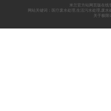
米兰官方站网页版在线登入
网站关键词：医疗废水处理,生活污水处理,废水
关于极限