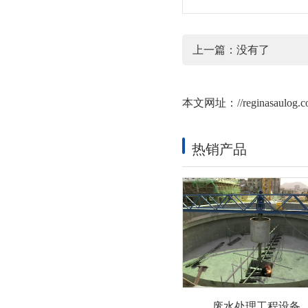
上一篇：没有了
本文网址：
//reginasaulog.c
热销产品
废水处理工程设备