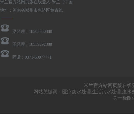
米兰官方站网页版在线登入-米兰（中国
地址：河南省郑州市惠济区黄古线
梁经理：18503850880
王经理：18539292888
固话：0371-60977771
米兰官方站网页版在线登入
网站关键词：医疗废水处理,生活污水处理,废水
关于极限