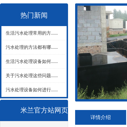
热门新闻
生活污水处理常用的方......
污水处理的方法都有哪......
生活污水处理设备如何......
关于污水处理这些问题......
污水处理设备如何进行......
米兰官方站网页
详情介绍