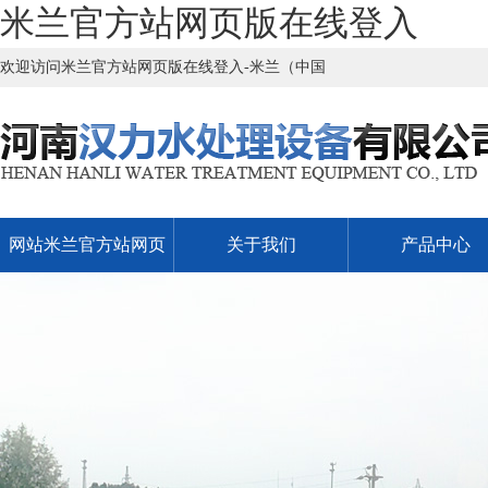
米兰官方站网页版在线登入
欢迎访问米兰官方站网页版在线登入-米兰（中国
网站米兰官方站网页
关于我们
产品中心
米兰官方站网页
版在线登入
线登入-米兰（
气浮机
潜水搅拌机
污水处理设备配
污水沉淀池