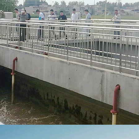
一体化污水处理
机械格栅