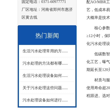
固定电话：0371-60977771
配AO/MB
厂区地址：河南省郑州市惠济
艺，低成本易
区黄古线
大概率是技术
核心参数把控
热门新闻
≥12小时，保
化污水处理设
生活污水处理常用的方......
低碳数智升
化工艺，曝气
污水处理的方法都有哪......
期延长至12
生活污水处理设备如何......
材质与服务
关于污水处理这些问题......
使用寿命超2
程跟进。选对
污水处理设备如何进行......