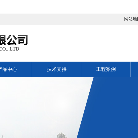
网站地
产品中心
技术支持
工程案例