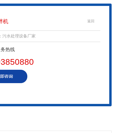
拌机
返回
：污水处理设备厂家
服务热线
03850880