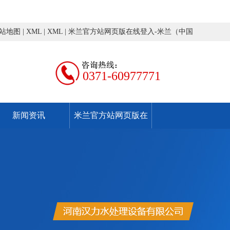
站地图
|
XML
|
XML
|
米兰官方站网页版在线登入-米兰（中国
0371-60977771
新闻资讯
米兰官方站网页版在
兰官方站网页版在
线登入-米兰（中国
线登入
行业资讯
常见问题