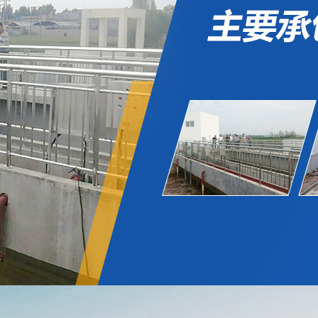
污水处理设备
机械格栅